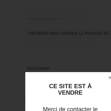
PRÉVENEZ-MOI LORSQUE LE PRODUIT EST
Description
Détails du produit
CE SITE EST À
Cabas en cuir vachette pleine fleur.
VENDRE
Intérieur tissu siglé avec 3 poches
dont une zippée.
Merci de contacter le