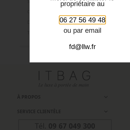
Siglage SR reliéfé et surpiqué.
propriétaire au
Coloris : Noir.
06 27 56 49 48
Dimensions : 35 x 27 x 12 cm.
ou par email
Tres bon état
fd@llw.fr
À PROPOS

SERVICE CLIENTÈLE

Tél.
09 67 049 300