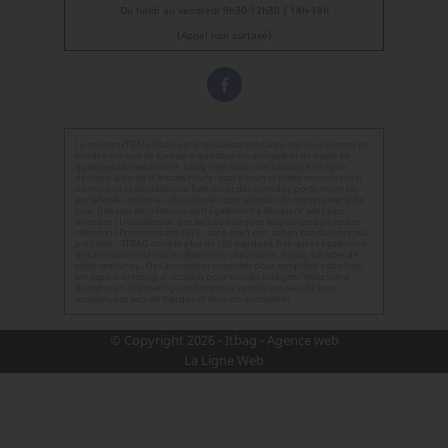
Du lundi au vendredi 9h30-12h30 / 14h-18h
(Appel non surtaxé)
Le concept ITBAG. Itbag est le spécialiste tendance qui vous permet de
vendre vos sacs de luxe ainsi que tous vos accessoires de mode en
quelques clics seulement. Itbag c'est aussi une boutique en ligne
dédiée à la vente d'articles neufs : sacs à main et petite maroquinerie
de marque et de créateurs. Retrouvez des agendas, porte-monnaie,
portefeuille, ceinture... dans toute notre sélection de maroquinerie de
luxe. Des sacs de créateurs sont également à découvrir sans plus
attendre ! Une sélection des sacs de marques les plus tendances des
collections Printemps-été 2013 : sac à main cuir, sac en bandoulière, sac
pochette ... ITBAG compte plus de 160 marques. Retrouvez également
des accessoires de mode. Vêtements, chaussures, bijoux, lunettes de
soleil, ceintures... Des accessoires essentiels pour compléter votre look.
Un espace dressing d’occasion pour tous les budgets! Videz votre
dressing en déposant gratuitement et vendez vos sacs de luxe
occasion, vos sacs de marque et tous vos accessoires.
© Copyright 2026 - Itbag - Agence web
La Ligne Web