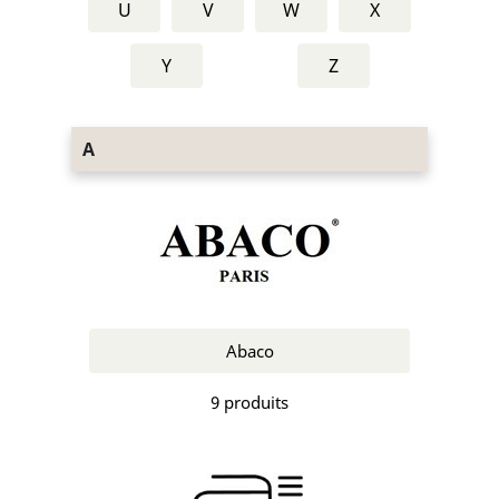
U
V
W
X
Y
Z
A
Abaco
9 produits