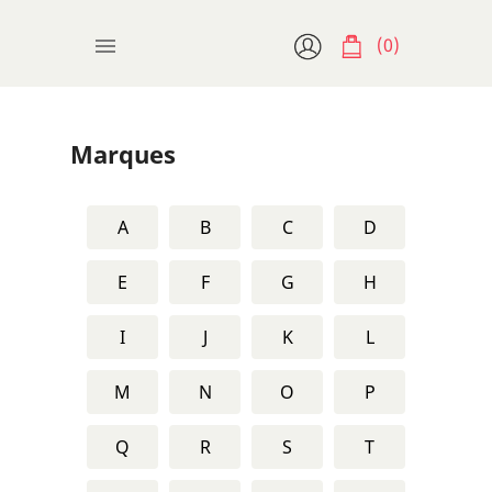
(0)

Marques
A
B
C
D
E
F
G
H
I
J
K
L
M
N
O
P
Q
R
S
T