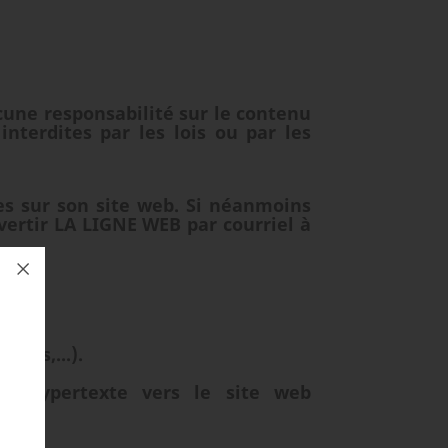
cune responsabilité sur le contenu
interdites par les lois ou par les
s sur son site web. Si néanmoins
vertir LA LIGNE WEB par courriel à
ques,...).
en hypertexte vers le site web