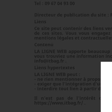
Tel : 09 67 04 93 00
Directeur de publication du site :
Liens
Ce site peut contenir des liens v
de ces sites. Vous vous engagez à
mentions légales et contractuelle
Contenu
LA LIGNE WEB apporte beaucoup d
vous trouviez une information inc
info@itbag.fr .
Liens hypertextes
LA LIGNE WEB peut :
- ne rien mentionner à propos d'un
- exiger que l'intégration d'un li
- interdire tout lien à partir de s
Il n'est pas de l'intérêt de 
https://www.itbag.fr/ .