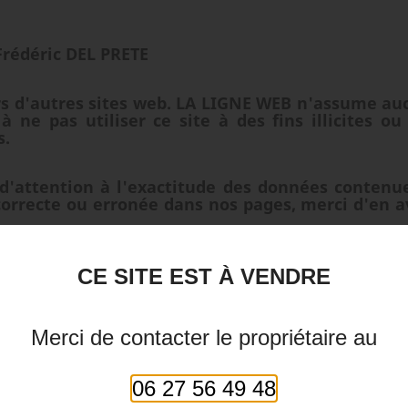
 Frédéric DEL PRETE
ers d'autres sites web. LA LIGNE WEB n'assume au
 ne pas utiliser ce site à des fins illicites ou 
s.
'attention à l'exactitude des données contenue
orrecte ou erronée dans nos pages, merci d'en a
CE SITE EST À VENDRE
 lien hypertexte vers son site ;
en hypertexte fasse l'objet d'une demande ;
ites (par exemple racistes, xénophobes, pornographi
Merci de contacter le propriétaire au
LA LIGNE WEB d'interdire par principe un li
06 27 56 49 48