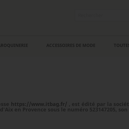
AROQUINERIE
ACCESSOIRES DE MODE
TOUTE
resse
https://www.itbag.fr/
, est édité par la soci
d'Aix en Provence sous le numéro 523147205, son s