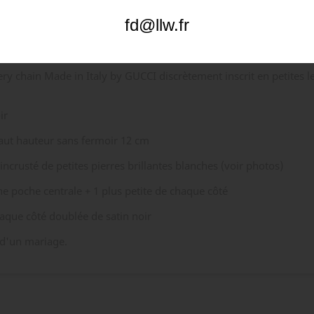
fd@llw.fr
chaîne argentée
ery chain Made in Italy by GUCCI discrètement inscrit en petites l
ir
aut hauteur sans fermoir 12 cm
incrusté de petites pierres brillantes blanches (voir photos)
ne poche centrale + 1 plus petite de chaque côté
aque côté doublée de satin noir
 d'un mariage.