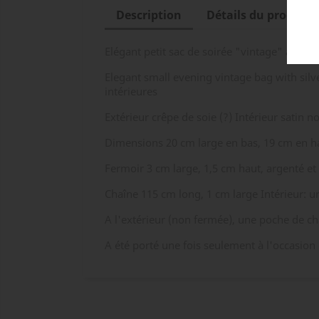
Description
Détails du produit
Elégant petit sac de soirée "vintage" avec 
Elegant small evening vintage bag with silv
intérieures
Extérieur crêpe de soie (?) Intérieur satin no
Dimensions 20 cm large en bas, 19 cm en h
Fermoir 3 cm large, 1,5 cm haut, argenté et 
Chaîne 115 cm long, 1 cm large Intérieur: u
A l'extérieur (non fermée), une poche de ch
A été porté une fois seulement à l'occasion