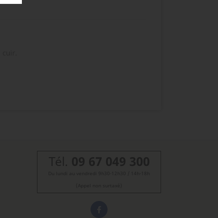
 cuir.
Tél.
09 67 049 300
Du lundi au vendredi 9h30-12h30 / 14h-18h
(Appel non surtaxé)