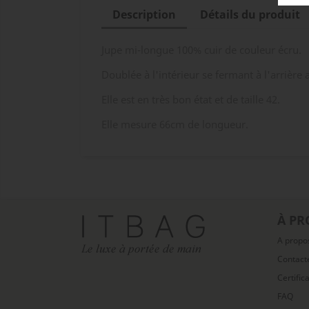
Description
Détails du produit
Jupe mi-longue 100% cuir de couleur écru.
Doublée à l'intérieur se fermant à l'arrière
Elle est en très bon état et de taille 42.
Elle mesure 66cm de longueur.
À PR
A propo
Contact
Certific
FAQ