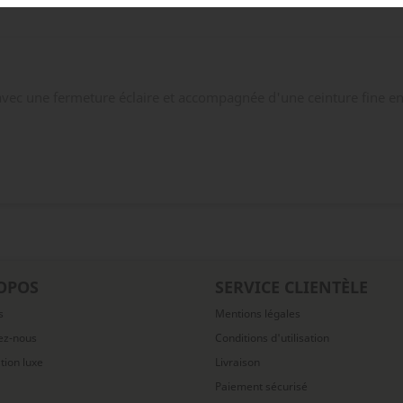
 avec une fermeture éclaire et accompagnée d'une ceinture fine en
OPOS
SERVICE CLIENTÈLE
s
Mentions légales
ez-nous
Conditions d'utilisation
ation luxe
Livraison
Paiement sécurisé