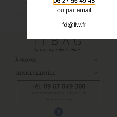
06 27 56 49 48
pochette originale.
ou par email
fd@llw.fr
À PROPOS

SERVICE CLIENTÈLE

Tél.
09 67 049 300
Du lundi au vendredi 9h30-12h30 / 14h-18h
(Appel non surtaxé)