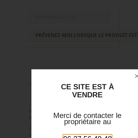
PRÉVENEZ-MOI LORSQUE LE PRODUIT EST
Description
CE SITE EST À
Détails du produit
VENDRE
Lunettes pour le soleil de Paco
Rabanne achetées dans les années 70
Merci de contacter le
par ma Grand mére à Paris.
propriétaire au
Couleur marron avec verres du
meme ton. Avec les lunettes sa